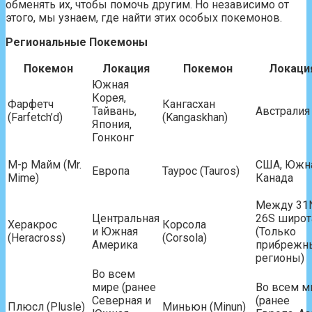
обменять их, чтобы помочь другим. Но независимо от
этого, мы узнаем, где найти этих особых покемонов.
Региональные Покемоны
Покемон
Локация
Покемон
Локаци
Южная
Корея,
Фарфетч
Кангасхан
Тайвань,
Австралия
(Farfetch’d)
(Kangaskhan)
Япония,
Гонконг
М-р Майм (Mr.
США, Южн
Европа
Таурос (Tauros)
Mime)
Канада
Между 31
Центральная
26S широт
Херакрос
Корсола
и Южная
(Только
(Heracross)
(Corsola)
Америка
прибрежн
регионы)
Во всем
мире (ранее
Во всем м
Северная и
(ранее
Плюсл (Plusle)
Миньюн (Minun)