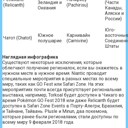
Зеландия и
(Части
(Relicanth)
(Pachirisu)
Океания
Канады,
Аляски и
России)
Юго-
Южное
Карнивайн
восточны
Чатот (Chatot)
полушарие
(Carnivine)
Соединен
Штаты
Наглядная инфографика
Существуют некоторые исключения, которые
облегчают получение регионалок, если вы окажетесь в
нужном месте в нужное время. Niantic проводит
специальные мероприятия в разных местах по всему
миру, таких как GO Fest или Safari Zone. На этих
мероприятиях почти всегда присутствует региональная
выставка, например, Torkoal будет доступен в Чикаго во
время Pokémon GO Fest 2018 или даже Relicanth будет
доступен в Safari Zone Events в Порту-Алегри, Бразилия,
и Тайнане, Тайвань. Plusle и Minun, два покемона,
которые ранее были регионалами, стали доступны по
всему миру 9 февраля 2018 года.