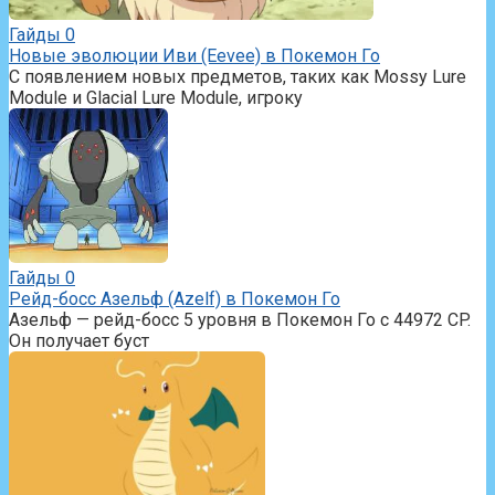
Гайды
0
Новые эволюции Иви (Eevee) в Покемон Го
С появлением новых предметов, таких как Mossy Lure
Module и Glacial Lure Module, игроку
Гайды
0
Рейд-босс Азельф (Azelf) в Покемон Го
Азельф — рейд-босс 5 уровня в Покемон Го с 44972 CP.
Он получает буст