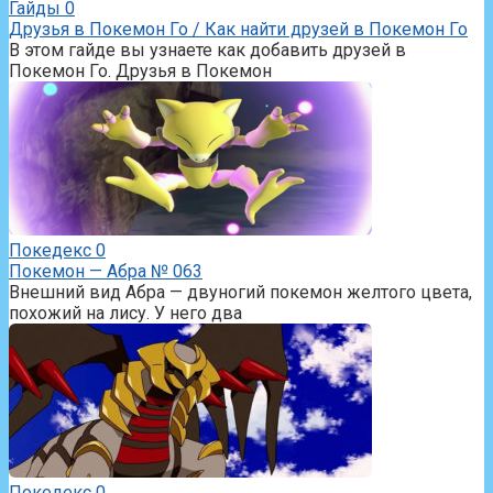
Гайды
0
Друзья в Покемон Го / Как найти друзей в Покемон Го
В этом гайде вы узнаете как добавить друзей в
Покемон Го. Друзья в Покемон
Покедекс
0
Покемон — Абра № 063
Внешний вид Абра — двуногий покемон желтого цвета,
похожий на лису. У него два
Покедекс
0