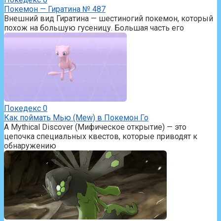
Покемон — Гиратина № 487
Внешний вид Гиратина — шестиногий покемон, который
похож на большую гусеницу. Большая часть его
Покедекс
0
Как поймать Мью (Mew) в Покемон Го
A Mythical Discover (Мифическое открытие) — это
цепочка специальных квестов, которые приводят к
обнаружению