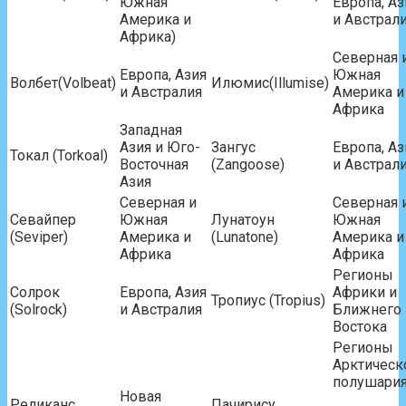
Южная
Европа, Аз
Америка и
и Австрали
Африка)
Северная 
Европа, Азия
Южная
Волбет(Volbeat)
Илюмис(Illumise)
и Австралия
Америка и
Африка
Западная
Азия и Юго-
Зангус
Европа, Аз
Токал (Torkoal)
Восточная
(Zangoose)
и Австрал
Азия
Северная и
Северная 
Севайпер
Южная
Лунатоун
Южная
(Seviper)
Америка и
(Lunatone)
Америка и
Африка
Африка
Регионы
Солрок
Европа, Азия
Африки и
Тропиус (Tropius)
(Solrock)
и Австралия
Ближнего
Востока
Регионы
Арктическ
полушари
Новая
Реликанс
Пачирису