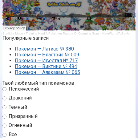
Starlight Moon
·
Training Hard A Pokémon Parody Of Counting Stars - NateWantsToBattle
Популярные записи
Покемон — Латиас № 380
Покемон — Бластойз № 009
Покемон — Ивелтал № 717
Покемон — Виктини № 494
Покемон — Алаказам № 065
Твой любимый тип покемонов
Психический
Драконий
Темный
Призрачный
Огненный
Все