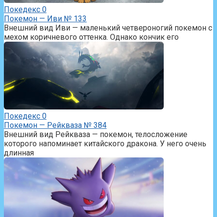
Покедекс
0
Покемон — Иви № 133
Внешний вид Иви — маленький четвероногий покемон с
мехом коричневого оттенка. Однако кончик его
Покедекс
0
Покемон — Рейкваза № 384
Внешний вид Рейкваза — покемон, телосложение
которого напоминает китайского дракона. У него очень
длинная