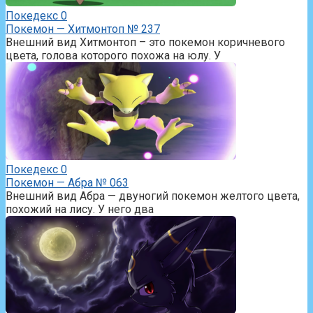
Покедекс
0
Покемон — Хитмонтоп № 237
Внешний вид Хитмонтоп – это покемон коричневого
цвета, голова которого похожа на юлу. У
Покедекс
0
Покемон — Абра № 063
Внешний вид Абра — двуногий покемон желтого цвета,
похожий на лису. У него два