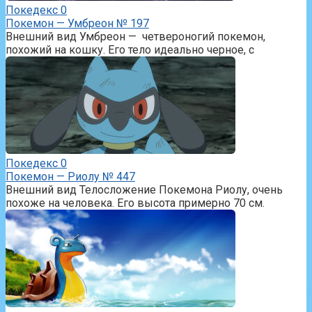
Покедекс
0
Покемон — Умбреон № 197
Внешний вид Умбреон — четвероногий покемон,
похожий на кошку. Его тело идеально черное, с
Покедекс
0
Покемон — Риолу № 447
Внешний вид Телосложение Покемона Риолу, очень
похоже на человека. Его высота примерно 70 см.