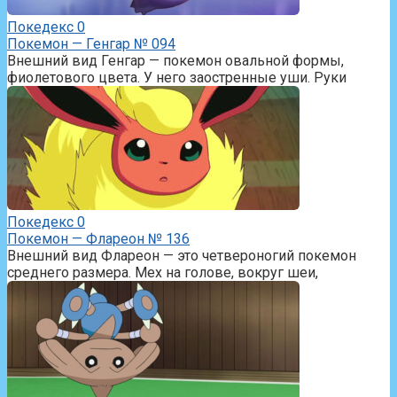
Покедекс
0
Покемон — Генгар № 094
Внешний вид Генгар — покемон овальной формы,
фиолетового цвета. У него заостренные уши. Руки
Покедекс
0
Покемон — Флареон № 136
Внешний вид Флареон — это четвероногий покемон
среднего размера. Мех на голове, вокруг шеи,