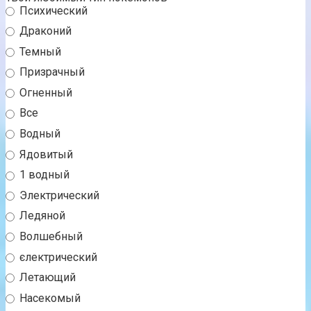
Психический
Драконий
Темный
Призрачный
Огненный
Все
Водный
Ядовитый
1 водный
Электрический
Ледяной
Волшебный
єлектрический
Летающий
Насекомый