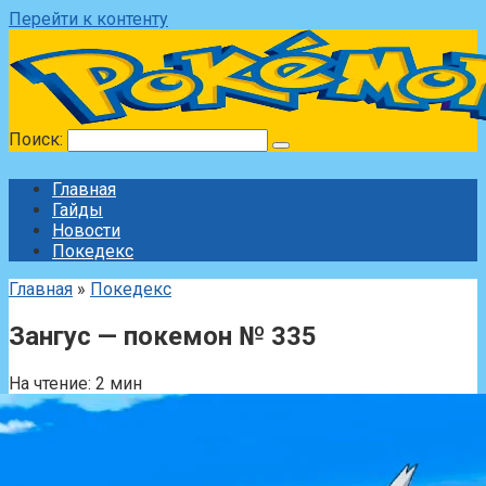
Перейти к контенту
Поиск:
Главная
Гайды
Новости
Покедекс
Главная
»
Покедекс
Зангус — покемон № 335
На чтение:
2 мин