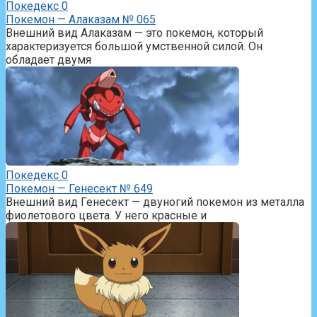
Покедекс
0
Покемон — Алаказам № 065
Внешний вид Алаказам — это покемон, который
характеризуется большой умственной силой. Он
обладает двумя
Покедекс
0
Покемон — Генесект № 649
Внешний вид Генесект — двуногий покемон из металла
фиолетового цвета. У него красные и