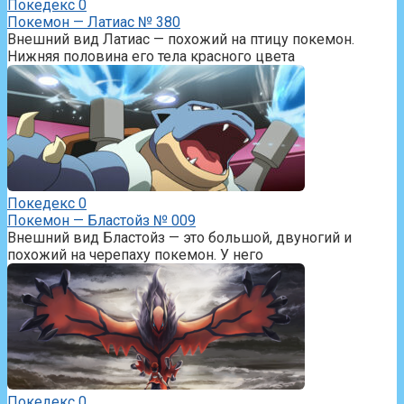
Покедекс
0
Покемон — Латиас № 380
Внешний вид Латиас — похожий на птицу покемон.
Нижняя половина его тела красного цвета
Покедекс
0
Покемон — Бластойз № 009
Внешний вид Бластойз — это большой, двуногий и
похожий на черепаху покемон. У него
Покедекс
0