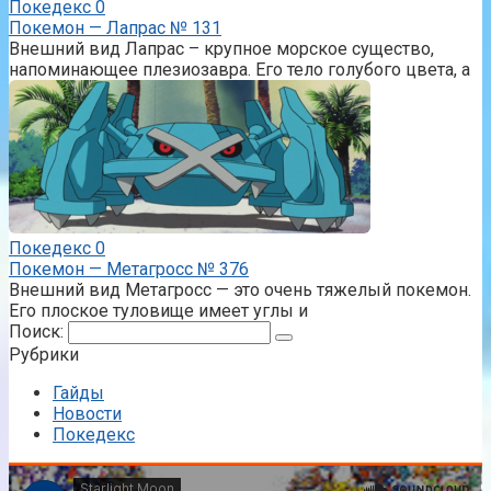
Покедекс
0
Покемон — Лапрас № 131
Внешний вид Лапрас – крупное морское существо,
напоминающее плезиозавра. Его тело голубого цвета, а
Покедекс
0
Покемон — Метагросс № 376
Внешний вид Метагросс — это очень тяжелый покемон.
Его плоское туловище имеет углы и
Поиск:
Рубрики
Гайды
Новости
Покедекс