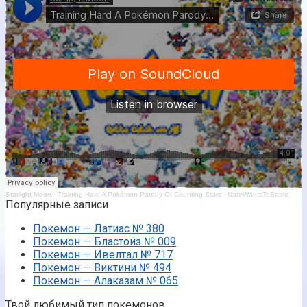
Starlight Moon
·
Training Hard A Pokémon Parody Of Counting Stars - NateWantsToBattle
Популярные записи
Покемон — Латиас № 380
Покемон — Бластойз № 009
Покемон — Ивелтал № 717
Покемон — Виктини № 494
Покемон — Алаказам № 065
Твой любимый тип покемонов