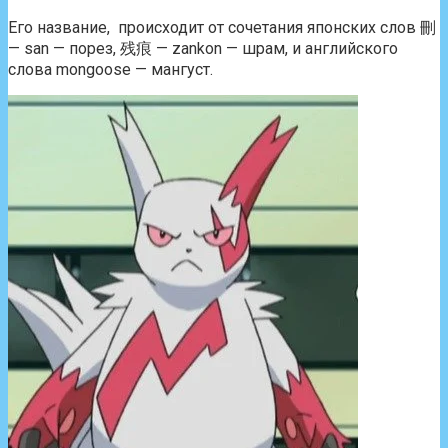
Его название, происходит от сочетания японских слов 刪
— san — порез, 残痕 — zankon — шрам, и английского
слова mongoose — мангуст.