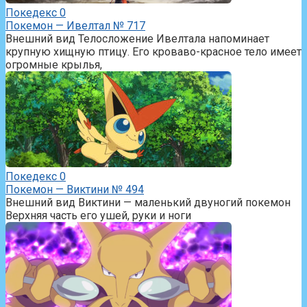
Покедекс
0
Покемон — Ивелтал № 717
Внешний вид Телосложение Ивелтала напоминает
крупную хищную птицу. Его кроваво-красное тело имеет
огромные крылья,
Покедекс
0
Покемон — Виктини № 494
Внешний вид Виктини — маленький двуногий покемон
Верхняя часть его ушей, руки и ноги