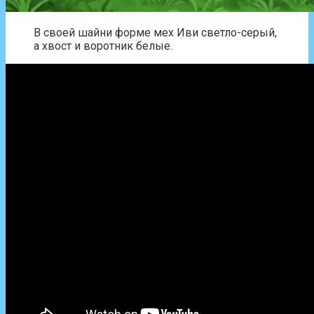
В своей шайни форме мех Иви светло-серый,
а хвост и воротник белые.