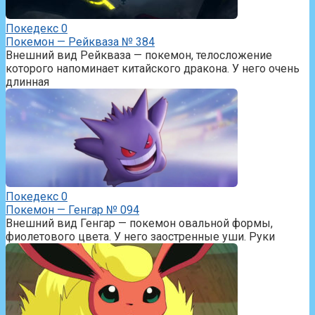
Покедекс
0
Покемон — Рейкваза № 384
Внешний вид Рейкваза — покемон, телосложение
которого напоминает китайского дракона. У него очень
длинная
Покедекс
0
Покемон — Генгар № 094
Внешний вид Генгар — покемон овальной формы,
фиолетового цвета. У него заостренные уши. Руки