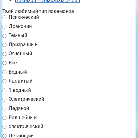
Покемон — Алаказам № 065
Твой любимый тип покемонов
Психический
Драконий
Темный
Призрачный
Огненный
Все
Водный
Ядовитый
1 водный
Электрический
Ледяной
Волшебный
єлектрический
Летающий