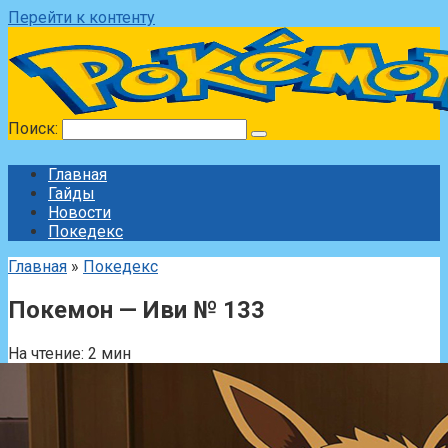
Перейти к контенту
Поиск:
Главная
Гайды
Новости
Покедекс
Главная
»
Покедекс
Покемон — Иви № 133
На чтение:
2 мин