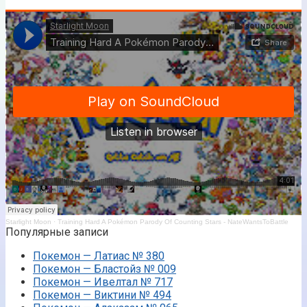
Starlight Moon
·
Training Hard A Pokémon Parody Of Counting Stars - NateWantsToBattle
Популярные записи
Покемон — Латиас № 380
Покемон — Бластойз № 009
Покемон — Ивелтал № 717
Покемон — Виктини № 494