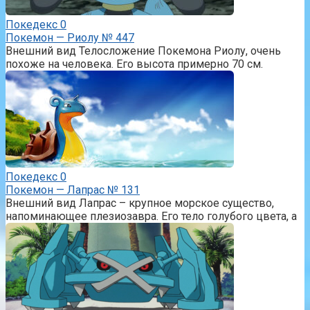
Покедекс
0
Покемон — Риолу № 447
Внешний вид Телосложение Покемона Риолу, очень
похоже на человека. Его высота примерно 70 см.
Покедекс
0
Покемон — Лапрас № 131
Внешний вид Лапрас – крупное морское существо,
напоминающее плезиозавра. Его тело голубого цвета, а