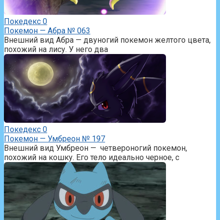
Покедекс
0
Покемон — Абра № 063
Внешний вид Абра — двуногий покемон желтого цвета,
похожий на лису. У него два
Покедекс
0
Покемон — Умбреон № 197
Внешний вид Умбреон — четвероногий покемон,
похожий на кошку. Его тело идеально черное, с