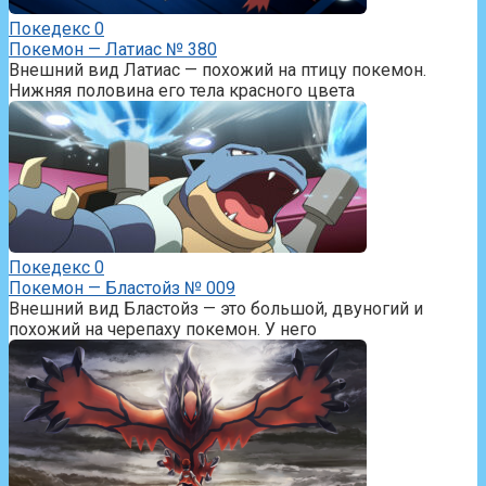
Покедекс
0
Покемон — Латиас № 380
Внешний вид Латиас — похожий на птицу покемон.
Нижняя половина его тела красного цвета
Покедекс
0
Покемон — Бластойз № 009
Внешний вид Бластойз — это большой, двуногий и
похожий на черепаху покемон. У него