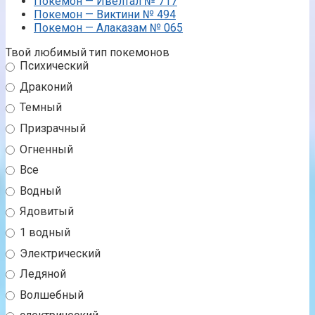
Покемон — Ивелтал № 717
Покемон — Виктини № 494
Покемон — Алаказам № 065
Твой любимый тип покемонов
Психический
Драконий
Темный
Призрачный
Огненный
Все
Водный
Ядовитый
1 водный
Электрический
Ледяной
Волшебный