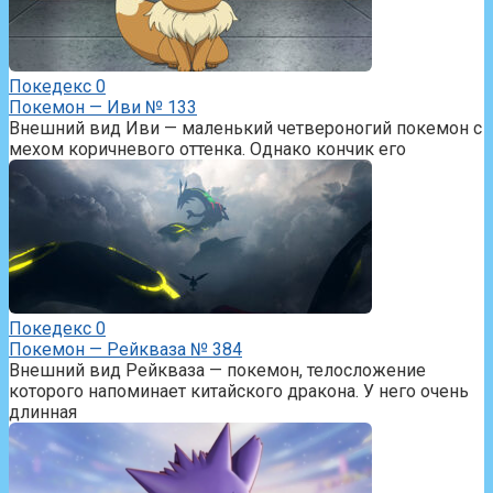
Покедекс
0
Покемон — Иви № 133
Внешний вид Иви — маленький четвероногий покемон с
мехом коричневого оттенка. Однако кончик его
Покедекс
0
Покемон — Рейкваза № 384
Внешний вид Рейкваза — покемон, телосложение
которого напоминает китайского дракона. У него очень
длинная