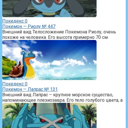
Покедекс
0
Покемон — Риолу № 447
Внешний вид Телосложение Покемона Риолу, очень
похоже на человека. Его высота примерно 70 см.
Покедекс
0
Покемон — Лапрас № 131
Внешний вид Лапрас – крупное морское существо,
напоминающее плезиозавра. Его тело голубого цвета, а