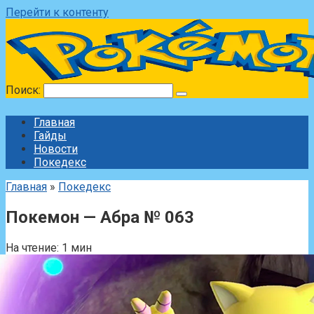
Перейти к контенту
Поиск:
Главная
Гайды
Новости
Покедекс
Главная
»
Покедекс
Покемон — Абра № 063
На чтение:
1 мин