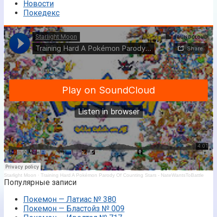
Новости
Покедекс
Starlight Moon
·
Training Hard A Pokémon Parody Of Counting Stars - NateWantsToBattle
Популярные записи
Покемон — Латиас № 380
Покемон — Бластойз № 009