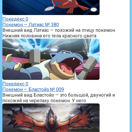
Покедекс
0
Покемон — Латиас № 380
Внешний вид Латиас — похожий на птицу покемон.
Нижняя половина его тела красного цвета
Покедекс
0
Покемон — Бластойз № 009
Внешний вид Бластойз — это большой, двуногий и
похожий на черепаху покемон. У него