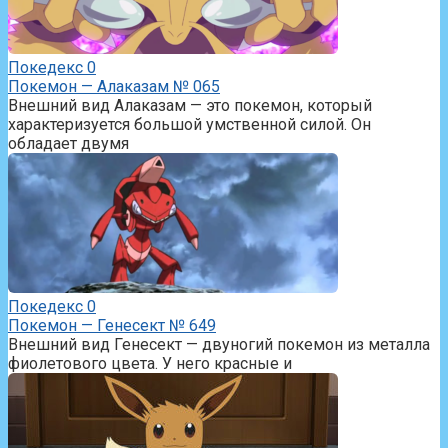
Покедекс
0
Покемон — Алаказам № 065
Внешний вид Алаказам — это покемон, который
характеризуется большой умственной силой. Он
обладает двумя
Покедекс
0
Покемон — Генесект № 649
Внешний вид Генесект — двуногий покемон из металла
фиолетового цвета. У него красные и